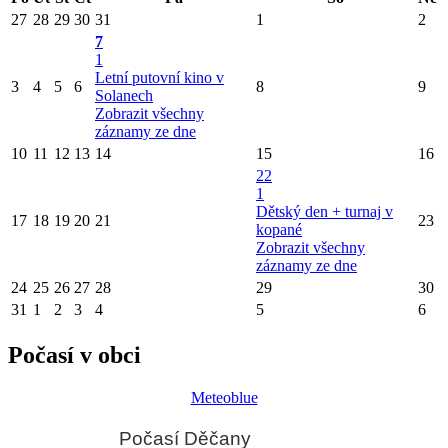
27
28
29
30
31
1
2
7
1
Letní putovní kino v
3
4
5
6
8
9
Solanech
Zobrazit všechny
záznamy ze dne
10
11
12
13
14
15
16
22
1
Dětský den + turnaj v
17
18
19
20
21
23
kopané
Zobrazit všechny
záznamy ze dne
24
25
26
27
28
29
30
31
1
2
3
4
5
6
Počasí v obci
Meteoblue