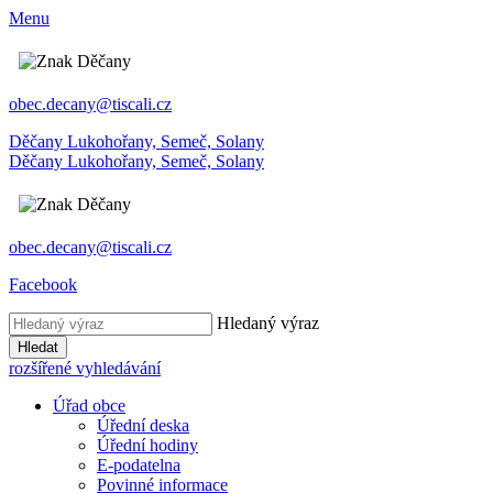
Menu
obec.decany@tiscali.cz
Děčany
Lukohořany, Semeč, Solany
Děčany
Lukohořany, Semeč, Solany
obec.decany@tiscali.cz
Facebook
Hledaný výraz
Hledat
rozšířené vyhledávání
Úřad obce
Úřední deska
Úřední hodiny
E-podatelna
Povinné informace