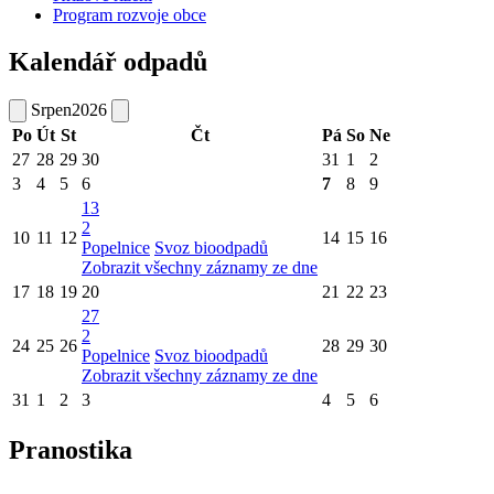
Program rozvoje obce
Kalendář odpadů
Srpen
2026
Po
Út
St
Čt
Pá
So
Ne
27
28
29
30
31
1
2
3
4
5
6
7
8
9
13
2
10
11
12
14
15
16
Popelnice
Svoz bioodpadů
Zobrazit všechny záznamy ze dne
17
18
19
20
21
22
23
27
2
24
25
26
28
29
30
Popelnice
Svoz bioodpadů
Zobrazit všechny záznamy ze dne
31
1
2
3
4
5
6
Pranostika