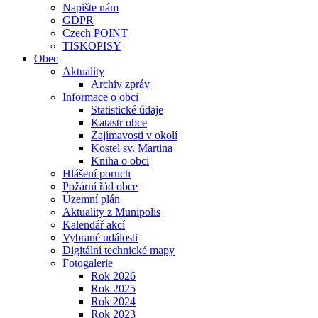
Napište nám
GDPR
Czech POINT
TISKOPISY
Obec
Aktuality
Archiv zpráv
Informace o obci
Statistické údaje
Katastr obce
Zajímavosti v okolí
Kostel sv. Martina
Kniha o obci
Hlášení poruch
Požární řád obce
Územní plán
Aktuality z Munipolis
Kalendář akcí
Vybrané události
Digitální technické mapy
Fotogalerie
Rok 2026
Rok 2025
Rok 2024
Rok 2023