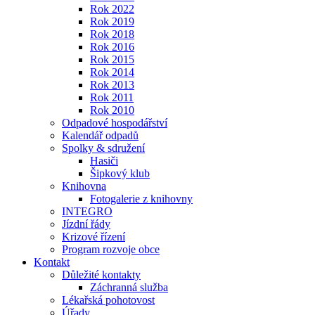
Rok 2022
Rok 2019
Rok 2018
Rok 2016
Rok 2015
Rok 2014
Rok 2013
Rok 2011
Rok 2010
Odpadové hospodářství
Kalendář odpadů
Spolky & sdružení
Hasiči
Šipkový klub
Knihovna
Fotogalerie z knihovny
INTEGRO
Jízdní řády
Krizové řízení
Program rozvoje obce
Kontakt
Důležité kontakty
Záchranná služba
Lékařská pohotovost
Úřady