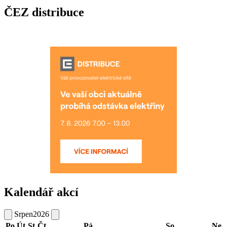
ČEZ distribuce
Kalendář akcí
Srpen
2026
Po
Út
St
Čt
Pá
So
Ne