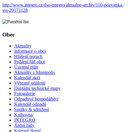
http://www.integro.cz/dso-integro/aktualne-archiv/110-pozvanka-
sss-20171128
Obec
Aktuality
Informace o obci
Hlášení poruch
Požární řád obce
Územní plán
Aktuality z Munipolis
Kalendář akcí
Vybrané události
Digitální technické mapy
Fotogalerie
Odpadové hospodářství
Kalendář odpadů
Spolky & sdružení
Knihovna
INTEGRO
Jízdní řády
Krizové řízení