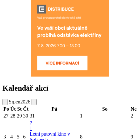
Kalendář akcí
Srpen
2026
Po
Út
St
Čt
Pá
So
Ne
27
28
29
30
31
1
2
7
1
Letní putovní kino v
3
4
5
6
8
9
Solanech