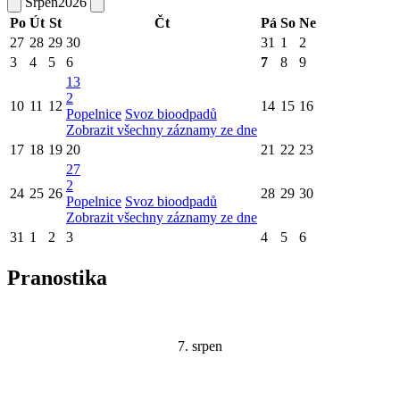
Srpen
2026
Po
Út
St
Čt
Pá
So
Ne
27
28
29
30
31
1
2
3
4
5
6
7
8
9
13
2
10
11
12
14
15
16
Popelnice
Svoz bioodpadů
Zobrazit všechny záznamy ze dne
17
18
19
20
21
22
23
27
2
24
25
26
28
29
30
Popelnice
Svoz bioodpadů
Zobrazit všechny záznamy ze dne
31
1
2
3
4
5
6
Pranostika
7. srpen