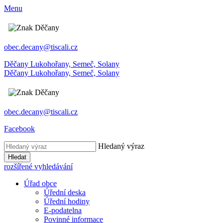
Menu
obec.decany@tiscali.cz
Děčany
Lukohořany, Semeč, Solany
Děčany
Lukohořany, Semeč, Solany
obec.decany@tiscali.cz
Facebook
Hledaný výraz
Hledat
rozšířené vyhledávání
Úřad obce
Úřední deska
Úřední hodiny
E-podatelna
Povinné informace