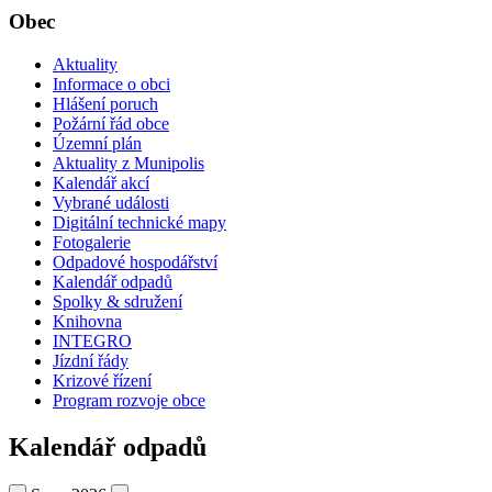
Obec
Aktuality
Informace o obci
Hlášení poruch
Požární řád obce
Územní plán
Aktuality z Munipolis
Kalendář akcí
Vybrané události
Digitální technické mapy
Fotogalerie
Odpadové hospodářství
Kalendář odpadů
Spolky & sdružení
Knihovna
INTEGRO
Jízdní řády
Krizové řízení
Program rozvoje obce
Kalendář odpadů