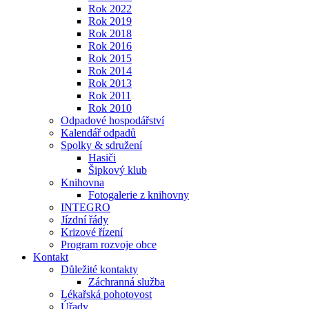
Rok 2022
Rok 2019
Rok 2018
Rok 2016
Rok 2015
Rok 2014
Rok 2013
Rok 2011
Rok 2010
Odpadové hospodářství
Kalendář odpadů
Spolky & sdružení
Hasiči
Šipkový klub
Knihovna
Fotogalerie z knihovny
INTEGRO
Jízdní řády
Krizové řízení
Program rozvoje obce
Kontakt
Důležité kontakty
Záchranná služba
Lékařská pohotovost
Úřady