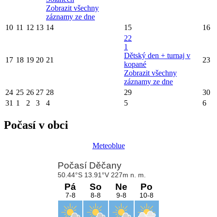
Zobrazit všechny
záznamy ze dne
10
11
12
13
14
15
16
22
1
Dětský den + turnaj v
17
18
19
20
21
23
kopané
Zobrazit všechny
záznamy ze dne
24
25
26
27
28
29
30
31
1
2
3
4
5
6
Počasí v obci
Meteoblue