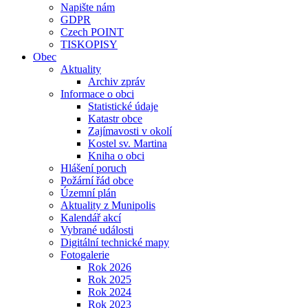
Napište nám
GDPR
Czech POINT
TISKOPISY
Obec
Aktuality
Archiv zpráv
Informace o obci
Statistické údaje
Katastr obce
Zajímavosti v okolí
Kostel sv. Martina
Kniha o obci
Hlášení poruch
Požární řád obce
Územní plán
Aktuality z Munipolis
Kalendář akcí
Vybrané události
Digitální technické mapy
Fotogalerie
Rok 2026
Rok 2025
Rok 2024
Rok 2023