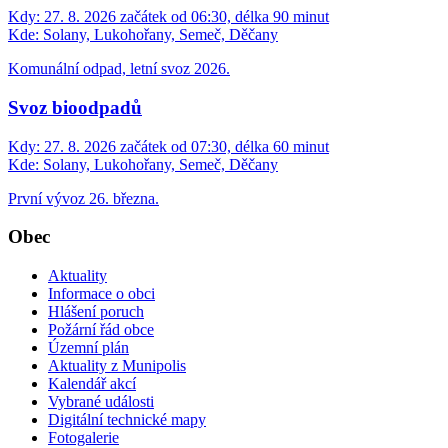
Kdy:
27. 8. 2026 začátek od 06:30, délka 90 minut
Kde:
Solany, Lukohořany, Semeč, Děčany
Komunální odpad, letní svoz 2026.
Svoz bioodpadů
Kdy:
27. 8. 2026 začátek od 07:30, délka 60 minut
Kde:
Solany, Lukohořany, Semeč, Děčany
První vývoz 26. března.
Obec
Aktuality
Informace o obci
Hlášení poruch
Požární řád obce
Územní plán
Aktuality z Munipolis
Kalendář akcí
Vybrané události
Digitální technické mapy
Fotogalerie