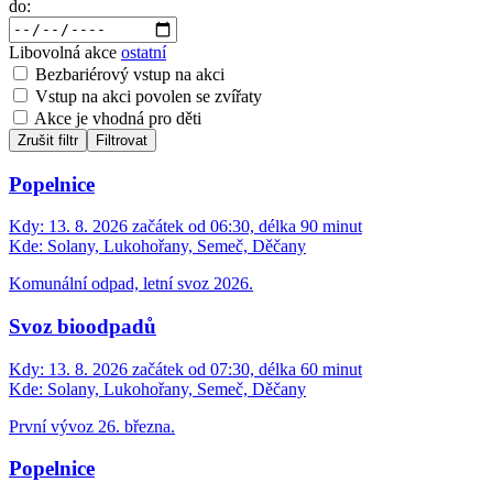
do:
Libovolná akce
ostatní
Bezbariérový vstup na akci
Vstup na akci povolen se zvířaty
Akce je vhodná pro děti
Zrušit filtr
Filtrovat
Popelnice
Kdy:
13. 8. 2026 začátek od 06:30, délka 90 minut
Kde:
Solany, Lukohořany, Semeč, Děčany
Komunální odpad, letní svoz 2026.
Svoz bioodpadů
Kdy:
13. 8. 2026 začátek od 07:30, délka 60 minut
Kde:
Solany, Lukohořany, Semeč, Děčany
První vývoz 26. března.
Popelnice