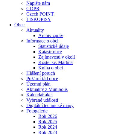
Napište nám
GDPR
Czech POINT
TISKOPISY
Obec
Aktuality
Archiv zpráv
Informace o obci
Statistické údaje
Katastr obce
Zajímavosti v okolí
Kostel sv. Martina
Kniha o obci
Hlášení poruch
Požární řád obce
Územní plán
Aktuality z Munipolis
Kalendář akcí
Vybrané události
Digitální technické mapy
Fotogalerie
Rok 2026
Rok 2025
Rok 2024
Rok 2023