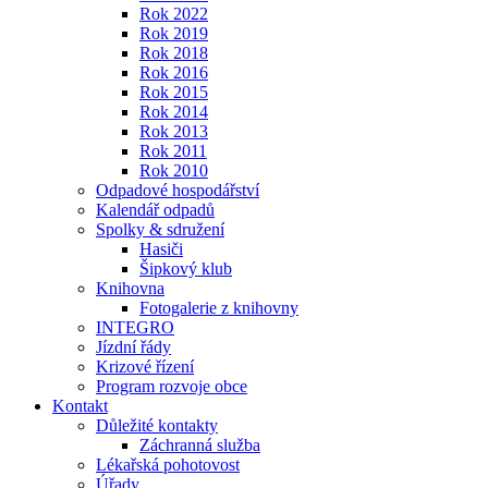
Rok 2022
Rok 2019
Rok 2018
Rok 2016
Rok 2015
Rok 2014
Rok 2013
Rok 2011
Rok 2010
Odpadové hospodářství
Kalendář odpadů
Spolky & sdružení
Hasiči
Šipkový klub
Knihovna
Fotogalerie z knihovny
INTEGRO
Jízdní řády
Krizové řízení
Program rozvoje obce
Kontakt
Důležité kontakty
Záchranná služba
Lékařská pohotovost
Úřady