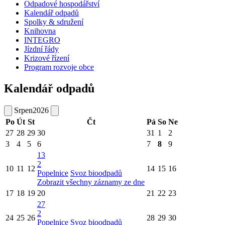
Odpadové hospodářství
Kalendář odpadů
Spolky & sdružení
Knihovna
INTEGRO
Jízdní řády
Krizové řízení
Program rozvoje obce
Kalendář odpadů
Srpen
2026
Po
Út
St
Čt
Pá
So
Ne
27
28
29
30
31
1
2
3
4
5
6
7
8
9
13
2
10
11
12
14
15
16
Popelnice
Svoz bioodpadů
Zobrazit všechny záznamy ze dne
17
18
19
20
21
22
23
27
2
24
25
26
28
29
30
Popelnice
Svoz bioodpadů