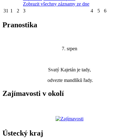
Zobrazit všechny záznamy ze dne
31
1
2
3
4
5
6
Pranostika
7. srpen
Svatý Kajetán je tady,
odvezte mandlíků řady.
Zajímavosti v okolí
Ústecký kraj