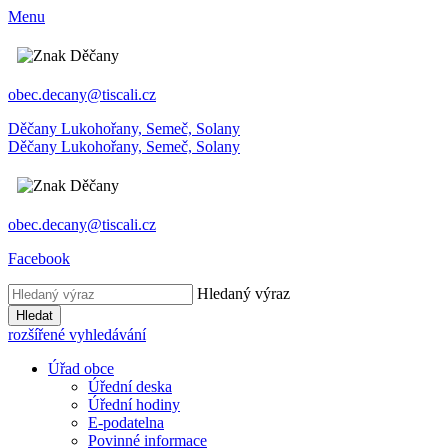
Menu
obec.decany@tiscali.cz
Děčany
Lukohořany, Semeč, Solany
Děčany
Lukohořany, Semeč, Solany
obec.decany@tiscali.cz
Facebook
Hledaný výraz
Hledat
rozšířené vyhledávání
Úřad obce
Úřední deska
Úřední hodiny
E-podatelna
Povinné informace