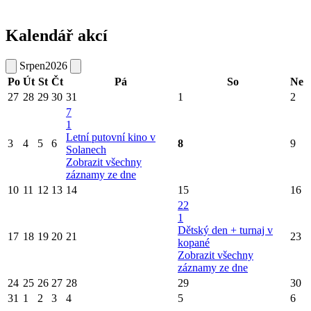
Kalendář akcí
Srpen
2026
Po
Út
St
Čt
Pá
So
Ne
27
28
29
30
31
1
2
7
1
Letní putovní kino v
3
4
5
6
8
9
Solanech
Zobrazit všechny
záznamy ze dne
10
11
12
13
14
15
16
22
1
Dětský den + turnaj v
17
18
19
20
21
23
kopané
Zobrazit všechny
záznamy ze dne
24
25
26
27
28
29
30
31
1
2
3
4
5
6